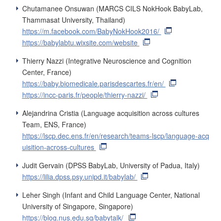
Chutamanee Onsuwan (MARCS CILS NokHook BabyLab,
Thammasat University, Thailand)
https://m.facebook.com/BabyNokHook2016/
https://babylabtu.wixsite.com/website
Thierry Nazzi (Integrative Neuroscience and Cognition
Center, France)
https://baby.biomedicale.parisdescartes.fr/en/
https://incc-paris.fr/people/thierry-nazzi/
Alejandrina Cristia (Language acquisition across cultures
Team, ENS, France)
https://lscp.dec.ens.fr/en/research/teams-lscp/language-acq
uisition-across-cultures
Judit Gervain (DPSS BabyLab, University of Padua, Italy)
https://lilia.dpss.psy.unipd.it/babylab/
Leher Singh (Infant and Child Language Center, National
University of Singapore, Singapore)
https://blog.nus.edu.sg/babytalk/