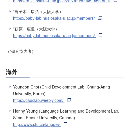
https://rd.iai.osaka-u.ac.jp/ja/2e636089945f9f56.html
*鹿子木 康弘（大阪大学）
https://baby-lab.hus.osaka-u.ac.jp/members/
*萩原 広道（大阪大学）
https://baby-lab.hus.osaka-u.ac.jp/members/
（*研究協力者）
海外
Youngon Choi (Child Development Lab, Chung-Anng
University, Korea)
https://cauclab.weebly.com/
Henny Yeung (Language Learning and Development Lab,
Simon Fraser University, Canada)
http://www.sfu.ca/langdev